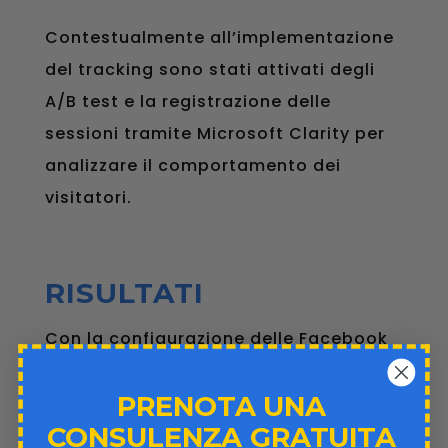
Contestualmente all’implementazione
del tracking sono stati attivati degli
A/B test e la registrazione delle
sessioni tramite Microsoft Clarity per
analizzare il comportamento dei
visitatori.
RISULTATI
Con la configurazione delle Facebook
Convertion API tramite Google Tag
PRENOTA UNA
Manager server-side per l’evento lead
CONSULENZA GRATUITA
abbiamo recuperato 928 eventi.