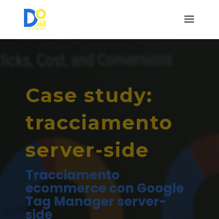
Case study:
tracciamento
server-side
Tracciamento
ecommerce con Google
Tag Manager server-
side