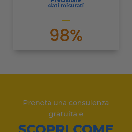
Precisione
dati misurati
98%
Prenota una consulenza
gratuita e
SCOPRI COME