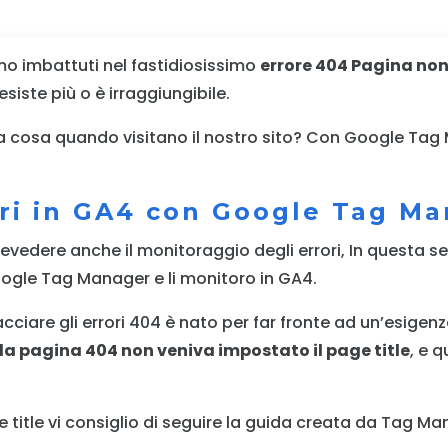
amo imbattuti nel fastidiosissimo
errore 404 Pagina no
iste più o è irraggiungibile.
ssa cosa quando visitano il nostro sito? Con Google Ta
ori in GA4 con Google Tag M
vedere anche il monitoraggio degli errori, In questa ser
Google Tag Manager e li monitoro in GA4.
cciare gli errori 404 è nato per far fronte ad un’esigenza
 la pagina 404 non veniva impostato il page title
, e q
e title vi consiglio di seguire la guida creata da Tag Ma